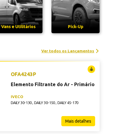
Vans e Utilitários
Pick-Up
Ver todos os Lançamentos
OFA4243P
Elemento Filtrante do Ar - Primário
IVECO
DAILY 30-130
,
DAILY 30-150
,
DAILY 45-170
Mais detalhes