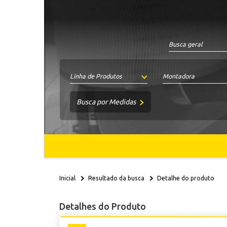
Linha de Produtos
Montadora
Int.
Ext.
Busca por Medidas
Altura
até
até
Largura
até
Comp.
Rosca
Inicial
Resultado da busca
Detalhe do produto
Detalhes do Produto