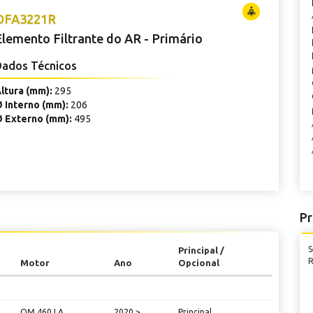
OFA3221R
Elemento Filtrante do AR - Primário
Dados Técnicos
ltura (mm):
295
 Interno (mm):
206
 Externo (mm):
495
Pr
S
Principal /
R
Motor
Ano
Opcional
OM 460 LA
2020 >
Principal