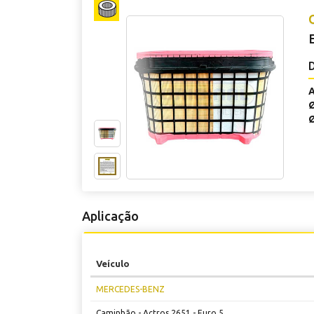
A
Ø
Ø
Aplicação
Veículo
MERCEDES-BENZ
Caminhão
-
Actros 2651 - Euro 5