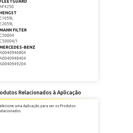
FLEETGUARD
AF4250
HENGST
E1059L
E2059L
MANN FILTER
C50004
C50004/1
MERCEDES-BENZ
A0040946804
A0040948404
A0040949204
odutos Relacionados à Aplicação
elecione uma Aplicação para ver os Produtos
elacionados